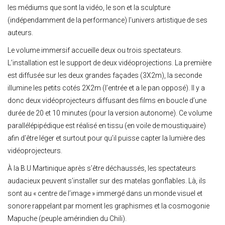
les médiums que sont la vidéo, le son et la sculpture
(indépendamment de la performance) l’univers artistique de ses
auteurs.
Le volume immersif accueille deux ou trois spectateurs.
L’installation est le support de deux vidéoprojections. La première
est diffusée sur les deux grandes façades (3X2m), la seconde
illumine les petits cotés 2X2m (l’entrée et a le pan opposé). Il y a
donc deux vidéoprojecteurs diffusant des films en boucle d’une
durée de 20 et 10 minutes (pour la version autonome). Ce volume
parallélépipédique est réalisé en tissu (en voile de moustiquaire)
afin d’être léger et surtout pour qu’il puisse capter la lumière des
vidéoprojecteurs.
À la B.U Martinique après s’être déchaussés, les spectateurs
audacieux peuvent s’installer sur des matelas gonflables. Là, ils
sont au « centre de l’image » immergé dans un monde visuel et
sonore rappelant par moment les graphismes et la cosmogonie
Mapuche (peuple amérindien du Chili).